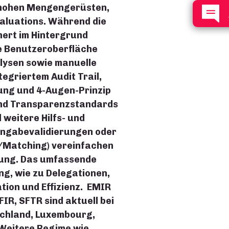
 hohen Mengengerüsten,
Valuations. Während die
hert im Hintergrund
ie Benutzeroberfläche
ysen sowie manuelle
tegriertem Audit Trail,
ng und 4-Augen-Prinzip
nd Transparenzstandards
 weitere Hilfs- und
ingabevalidierungen oder
g/Matching) vereinfachen
tung. Das umfassende
ng, wie zu Delegationen,
ion und Effizienz. EMIR
FIR, SFTR sind aktuell bei
chland, Luxembourg,
 Weitere Regime wie