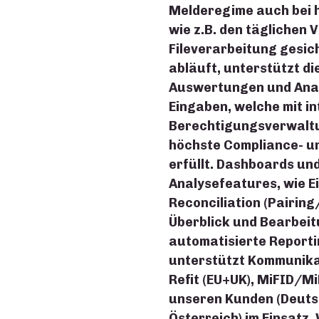
Melderegime auch bei
wie z.B. den täglichen 
Fileverarbeitung gesic
abläuft, unterstützt d
Auswertungen und Anal
Eingaben, welche mit in
Berechtigungsverwaltu
höchste Compliance- u
erfüllt. Dashboards und
Analysefeatures, wie E
Reconciliation (Pairin
Überblick und Bearbei
automatisierte Reporti
unterstützt Kommunikat
Refit (EU+UK), MiFID/Mi
unseren Kunden (Deuts
Österreich) im Einsatz.