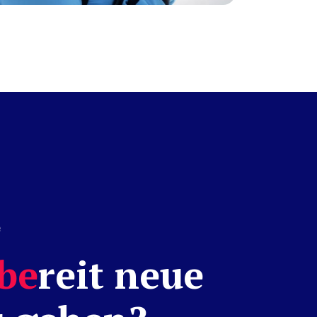
e
be
reit neue